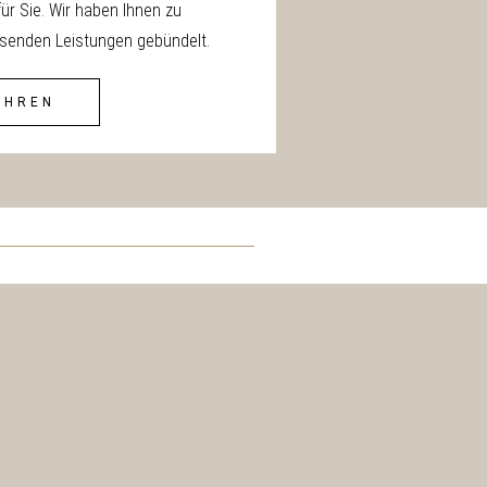
̈r Sie. Wir haben Ihnen zu
enden Leistungen gebündelt.
AHREN