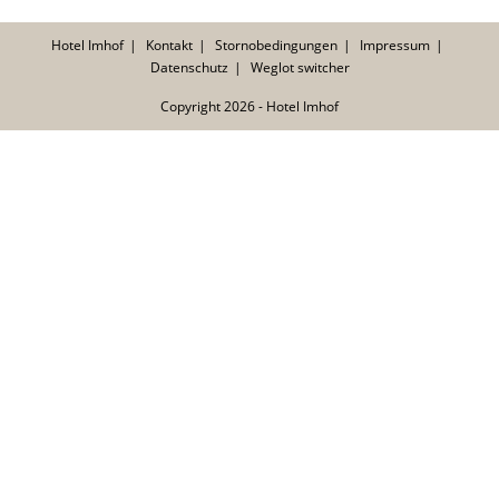
Hotel Imhof
Kontakt
Stornobedingungen
Impressum
Datenschutz
Weglot switcher
Copyright 2026 - Hotel Imhof