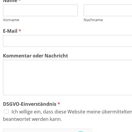
Name
*
Vorname
Nachname
E-Mail
*
Kommentar oder Nachricht
E
DSGVO-Einverständnis
*
-
Ich willige ein, dass diese Website meine übermittelt
M
a
beantwortet werden kann.
i
l